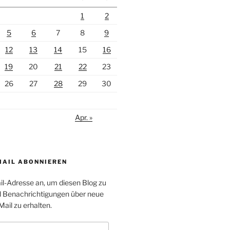
1
2
5
6
7
8
9
12
13
14
15
16
19
20
21
22
23
26
27
28
29
30
Apr. »
MAIL ABONNIEREN
il-Adresse an, um diesen Blog zu
 Benachrichtigungen über neue
Mail zu erhalten.