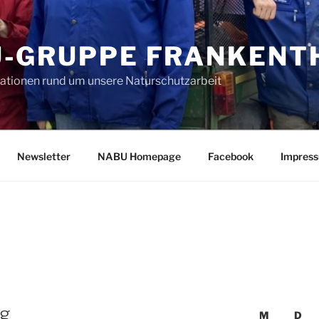
-GRUPPE FRANKENTH
mationen rund um unsere Naturschutzarbeit
Newsletter
NABU Homepage
Facebook
Impres
g
M
D