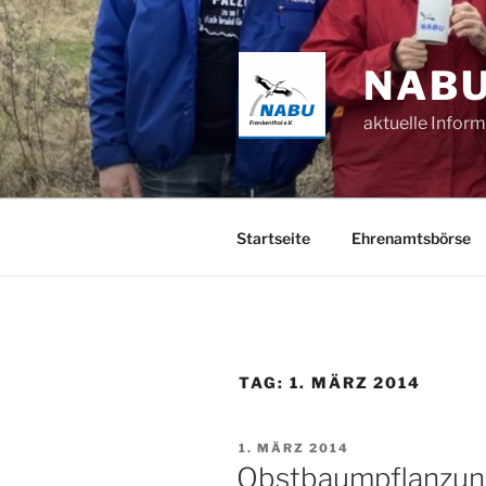
Zum
Inhalt
springen
NABU
aktuelle Infor
Startseite
Ehrenamtsbörse
TAG:
1. MÄRZ 2014
VERÖFFENTLICHT
1. MÄRZ 2014
AM
Obstbaumpflanzun