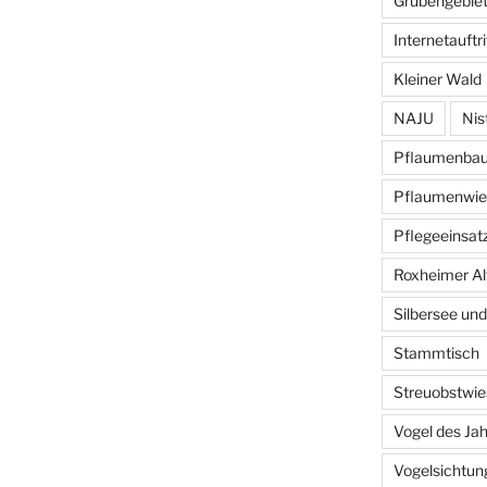
Grubengebiet
Internetauftri
Kleiner Wald
NAJU
Nis
Pflaumenba
Pflaumenwie
Pflegeeinsat
Roxheimer Al
Silbersee und
Stammtisch
Streuobstwie
Vogel des Ja
Vogelsichtun