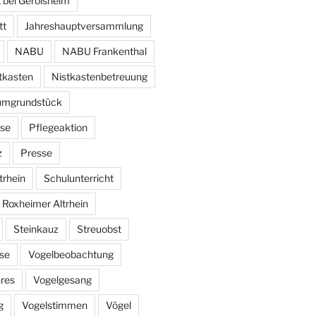
 bei Gerolsheim
tt
Jahreshauptversammlung
NABU
NABU Frankenthal
tkasten
Nistkastenbetreuung
umgrundstück
se
Pflegeaktion
z
Presse
trhein
Schulunterricht
 Roxheimer Altrhein
Steinkauz
Streuobst
se
Vogelbeobachtung
hres
Vogelgesang
g
Vogelstimmen
Vögel