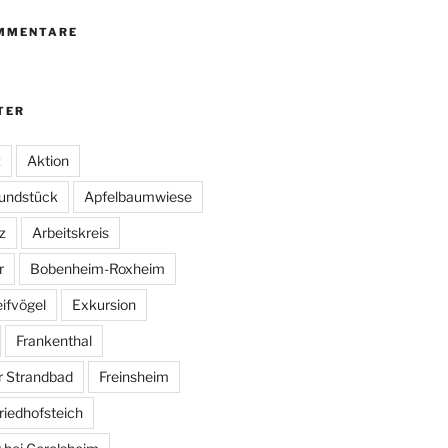
MMENTARE
TER
z
Aktion
undstück
Apfelbaumwiese
z
Arbeitskreis
r
Bobenheim-Roxheim
ifvögel
Exkursion
Frankenthal
r Strandbad
Freinsheim
riedhofsteich