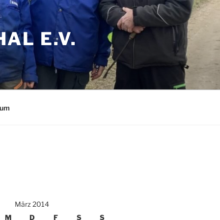
AL E.V.
sum
März 2014
M
D
F
S
S