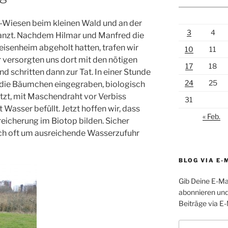
-Wiesen beim kleinen Wald und an der
3
4
anzt. Nachdem Hilmar und Manfred die
senheim abgeholt hatten, trafen wir
10
11
versorgten uns dort mit den nötigen
17
18
d schritten dann zur Tat. In einer Stunde
24
25
, die Bäumchen eingegraben, biologisch
tzt, mit Maschendraht vor Verbiss
31
Wasser befüllt. Jetzt hoffen wir, dass
« Feb.
eicherung im Biotop bilden. Sicher
h oft um ausreichende Wasserzufuhr
BLOG VIA E-
Gib Deine E-Ma
abonnieren und
Beiträge via E-
E-