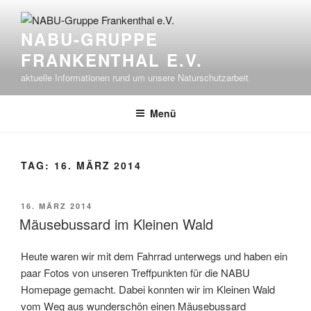
Zum
Inhalt
NABU-GRUPPE
springen
FRANKENTHAL E.V.
aktuelle Informationen rund um unsere Naturschutzarbeit
Menü
TAG:
16. MÄRZ 2014
VERÖFFENTLICHT
16. MÄRZ 2014
AM
Mäusebussard im Kleinen Wald
Heute waren wir mit dem Fahrrad unterwegs und haben ein
paar Fotos von unseren Treffpunkten für die NABU
Homepage gemacht. Dabei konnten wir im Kleinen Wald
vom Weg aus wunderschön einen Mäusebussard