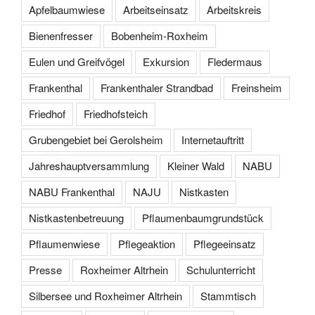
Apfelbaumwiese
Arbeitseinsatz
Arbeitskreis
Bienenfresser
Bobenheim-Roxheim
Eulen und Greifvögel
Exkursion
Fledermaus
Frankenthal
Frankenthaler Strandbad
Freinsheim
Friedhof
Friedhofsteich
Grubengebiet bei Gerolsheim
Internetauftritt
Jahreshauptversammlung
Kleiner Wald
NABU
NABU Frankenthal
NAJU
Nistkasten
Nistkastenbetreuung
Pflaumenbaumgrundstück
Pflaumenwiese
Pflegeaktion
Pflegeeinsatz
Presse
Roxheimer Altrhein
Schulunterricht
Silbersee und Roxheimer Altrhein
Stammtisch