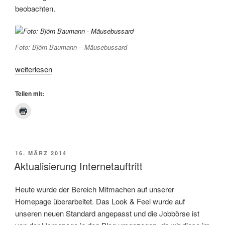
beobachten.
Foto: Björn Baumann – Mäusebussard
„Mäusebussard
weiterlesen
im
Kleinen
Teilen mit:
Wald“
VERÖFFENTLICHT
16. MÄRZ 2014
AM
Aktualisierung Internetauftritt
Heute wurde der Bereich Mitmachen auf unserer
Homepage überarbeitet. Das Look & Feel wurde auf
unseren neuen Standard angepasst und die Jobbörse ist