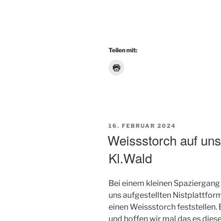
Teilen mit:
VERÖFFENTLICHT
16. FEBRUAR 2024
AM
Weissstorch auf uns
Kl.Wald
Bei einem kleinen Spaziergang
uns aufgestellten Nistplattfor
einen Weissstorch feststellen.
und hoffen wir mal das es diese