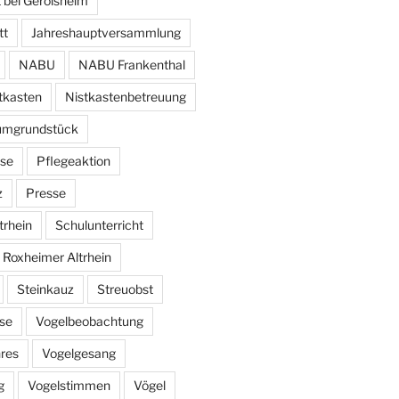
 bei Gerolsheim
tt
Jahreshauptversammlung
NABU
NABU Frankenthal
tkasten
Nistkastenbetreuung
umgrundstück
se
Pflegeaktion
z
Presse
trhein
Schulunterricht
 Roxheimer Altrhein
Steinkauz
Streuobst
se
Vogelbeobachtung
hres
Vogelgesang
g
Vogelstimmen
Vögel