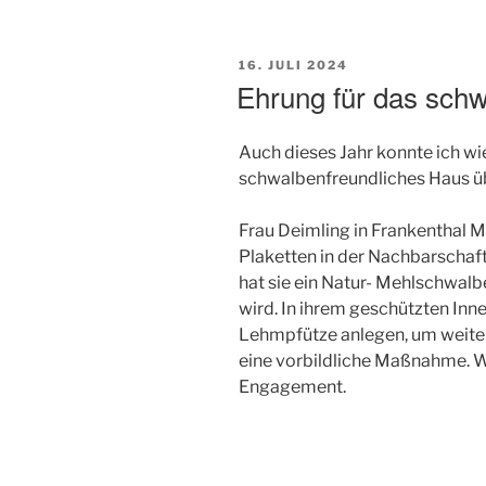
VERÖFFENTLICHT
16. JULI 2024
AM
Ehrung für das sch
Auch dieses Jahr konnte ich wi
schwalbenfreundliches Haus ü
Frau Deimling in Frankenthal M
Plaketten in der Nachbarscha
hat sie ein Natur- Mehlschwalb
wird. In ihrem geschützten Inn
Lehmpfütze anlegen, um weite
eine vorbildliche Maßnahme. Wi
Engagement.