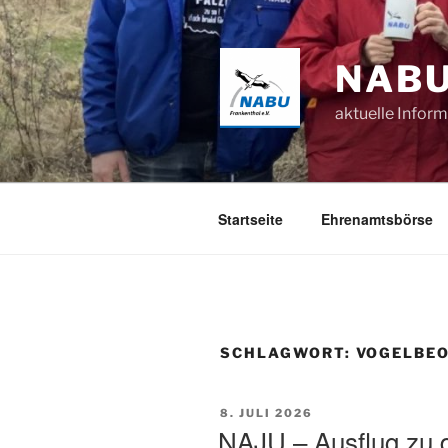
Zum
Inhalt
springen
NABU
aktuelle Infor
Startseite
Ehrenamtsbörse
SCHLAGWORT:
VOGELBE
VERÖFFENTLICHT
8. JULI 2026
AM
NAJU – Ausflug zu d