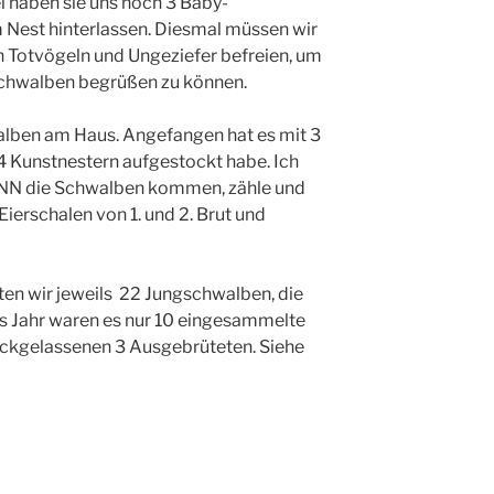
i haben sie uns noch 3 Baby-
m Nest hinterlassen. Diesmal müssen wir
n Totvögeln und Ungeziefer befreien, um
Schwalben begrüßen zu können.
alben am Haus. Angefangen hat es mit 3
 4 Kunstnestern aufgestockt habe. Ich
ANN die Schwalben kommen, zähle und
erschalen von 1. und 2. Brut und
tten wir jeweils 22 Jungschwalben, die
s Jahr waren es nur 10 eingesammelte
rückgelassenen 3 Ausgebrüteten. Siehe