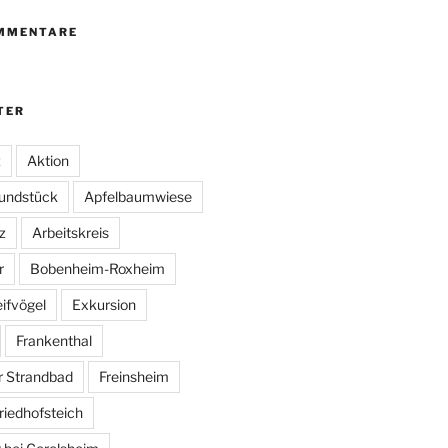
MMENTARE
TER
z
Aktion
undstück
Apfelbaumwiese
z
Arbeitskreis
r
Bobenheim-Roxheim
ifvögel
Exkursion
Frankenthal
r Strandbad
Freinsheim
riedhofsteich