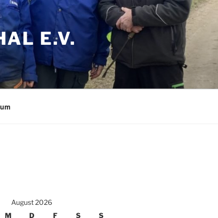
AL E.V.
sum
August 2026
M
D
F
S
S