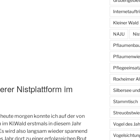
Grubengebiet
Internetauftri
Kleiner Wald
NAJU
Nis
Pflaumenba
Pflaumenwie
Pflegeeinsat
Roxheimer Al
erer Nistplattform im
Silbersee und
Stammtisch
Streuobstwie
 heute morgen konnte ich auf der von
m im Kl.Wald erstmals in diesem Jahr
Vogel des Ja
 Es wird also langsam wieder spannend
Vogelsichtun
s Jahr dort zu einer erfolgreichen Brut