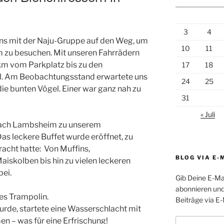
3
4
ns mit der Naju-Gruppe auf den Weg, um
10
11
m zu besuchen. Mit unseren Fahrrädern
 km vom Parkplatz bis zu den
17
18
l. Am Beobachtungsstand erwartete uns
24
25
die bunten Vögel. Einer war ganz nah zu
31
« Juli
nach Lambsheim zu unserem
s leckere Buffet wurde eröffnet, zu
acht hatte: Von Muffins,
BLOG VIA E-
iskolben bis hin zu vielen leckeren
bei.
Gib Deine E-Ma
abonnieren und
es Trampolin.
Beiträge via E-
urde, startete eine Wasserschlacht mit
 – was für eine Erfrischung!
E-