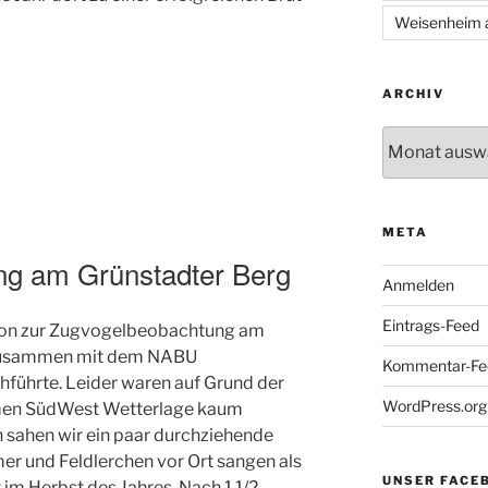
Weisenheim 
ARCHIV
Archiv
META
g am Grünstadter Berg
Anmelden
Eintrags-Feed
sion zur Zugvogelbeobachtung am
 zusammen mit dem NABU
Kommentar-Fe
hführte. Leider waren auf Grund der
WordPress.org
men SüdWest Wetterlage kaum
sahen wir ein paar durchziehende
r und Feldlerchen vor Ort sangen als
UNSER FACE
 im Herbst des Jahres. Nach 1 1/2