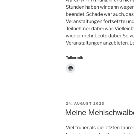
Stunden haben wir dann wegen 
beendet. Schade war auch, dass
Veranstaltungen fortsetzte und 
Teilnehmer dabei war. Vielleich
wieder mehr Leute dabei. So ve
Veranstaltungen anzubieten. Le
Teilen mit:
VERÖFFENTLICHT
24. AUGUST 2023
AM
Meine Mehlschwalb
Viel früher als die letzten Jah