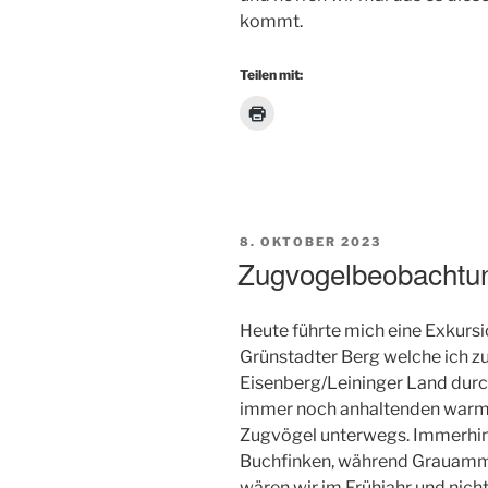
kommt.
Teilen mit:
VERÖFFENTLICHT
8. OKTOBER 2023
AM
Zugvogelbeobachtun
Heute führte mich eine Exkur
Grünstadter Berg welche ich
Eisenberg/Leininger Land durc
immer noch anhaltenden war
Zugvögel unterwegs. Immerhin 
Buchfinken, während Grauamme
wären wir im Frühjahr und nicht