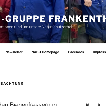
-GRUPPE FRANKENTH
mationen rund um unsere Naturschutzarbeit
Newsletter
NABU Homepage
Facebook
Impres
OBACHTUNG
en Bienenfressern in
M
D