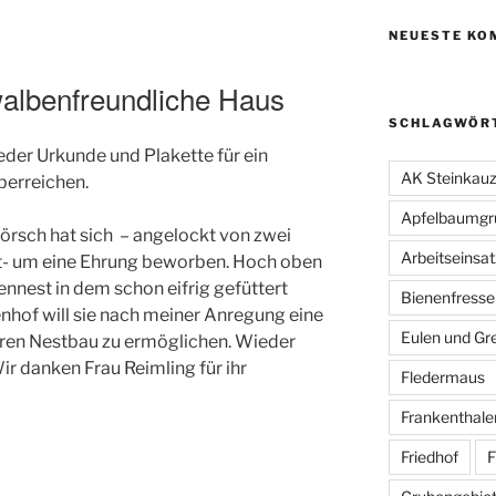
NEUESTE KO
walbenfreundliche Haus
SCHLAGWÖR
eder Urkunde und Plakette für ein
AK Steinkau
berreichen.
Apfelbaumgr
örsch hat sich – angelockt von zwei
Arbeitseinsat
ft- um eine Ehrung beworben. Hoch oben
ennest in dem schon eifrig gefüttert
Bienenfresse
enhof will sie nach meiner Anregung eine
Eulen und Gre
ren Nestbau zu ermöglichen. Wieder
r danken Frau Reimling für ihr
Fledermaus
Frankenthale
Friedhof
F