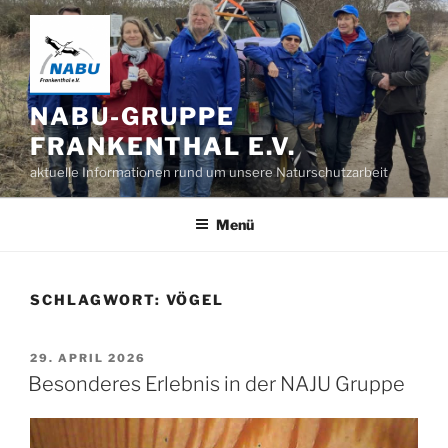
Zum
Inhalt
springen
NABU-GRUPPE
FRANKENTHAL E.V.
aktuelle Informationen rund um unsere Naturschutzarbeit
Menü
SCHLAGWORT:
VÖGEL
VERÖFFENTLICHT
29. APRIL 2026
AM
Besonderes Erlebnis in der NAJU Gruppe