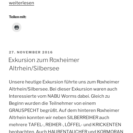
„Reinigung
weiterlesen
der
Nistkästen
Teilen mit:
im
Friedhofspark“
VERÖFFENTLICHT
27. NOVEMBER 2016
AM
Exkursion zum Roxheimer
Altrhein/Silbersee
Unsere heutige Exkursion führte uns zum Roxheimer
Altrhein/Silbersee. Bei dieser Exkursion waren auch
Interessierte vom NABU Worms dabei. Gleich zu
Beginn wurden die Teilnehmer von einem
GRAUSPECHT begrüßt. Auf dem hinteren Roxheimer
Altrhein konnten wir neben SILBERREIHER auch
mehrere TAFEL-, REIHER-, LÖFFEL- und KRICKENTEN
beobachten. Auch HAUBENTAUCHER und KORMORAN