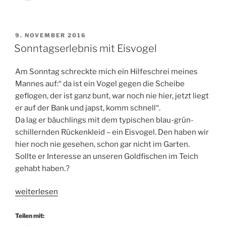
VERÖFFENTLICHT
9. NOVEMBER 2016
AM
Sonntagserlebnis mit Eisvogel
Am Sonntag schreckte mich ein Hilfeschrei meines
Mannes auf:“ da ist ein Vogel gegen die Scheibe
geflogen, der ist ganz bunt, war noch nie hier, jetzt liegt
er auf der Bank und japst, komm schnell“.
Da lag er bäuchlings mit dem typischen blau-grün-
schillernden Rückenkleid – ein Eisvogel. Den haben wir
hier noch nie gesehen, schon gar nicht im Garten.
Sollte er Interesse an unseren Goldfischen im Teich
gehabt haben.?
„Sonntagserlebnis
weiterlesen
mit
Eisvogel“
Teilen mit: