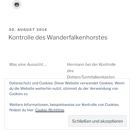
VERÖFFENTLICHT
20. AUGUST 2016
AM
Kontrolle des Wanderfalkenhorstes
Was eine Aussicht …
Hermann bei der Kontrolle
des
Dohlen/Turmfalkenkasten
Datenschutz und Cookies: Diese Website verwendet Cookies. Wenn
du die Website weiterhin nutzt, stimmst du der Verwendung von
Cookies zu.
Das noch unbenutzte
Verunglückter
Mauserseglerhotel …
Wanderfalke wird in der
Weitere Informationen, beispielsweise zur Kontrolle von Cookies,
Wildvogelauffangstation
findest du hier:
Cookie-Richtlinie
gepflegt.