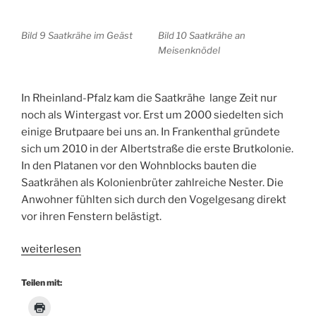
Bild 9 Saatkrähe im Geäst
Bild 10 Saatkrähe an
Meisenknödel
In Rheinland-Pfalz kam die Saatkrähe lange Zeit nur
noch als Wintergast vor. Erst um 2000 siedelten sich
einige Brutpaare bei uns an. In Frankenthal gründete
sich um 2010 in der Albertstraße die erste Brutkolonie.
In den Platanen vor den Wohnblocks bauten die
Saatkrähen als Kolonienbrüter zahlreiche Nester. Die
Anwohner fühlten sich durch den Vogelgesang direkt
vor ihren Fenstern belästigt.
„Saatkrähen
weiterlesen
auf
Bäumen
Teilen mit:
im