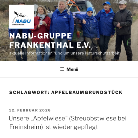
Zum
Inhalt
springen
NABU-GRUPPE
FRANKENTHAL E.V.
aktuelle Informationen rund um unsere Naturschutzarbeit
Menü
SCHLAGWORT:
APFELBAUMGRUNDSTÜCK
VERÖFFENTLICHT
12. FEBRUAR 2026
AM
Unsere „Apfelwiese“ (Streuobstwiese bei
Freinsheim) ist wieder gepflegt