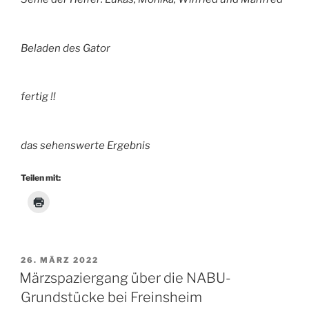
Beladen des Gator
fertig !!
das sehenswerte Ergebnis
Teilen mit:
VERÖFFENTLICHT
26. MÄRZ 2022
AM
Märzspaziergang über die NABU-
Grundstücke bei Freinsheim