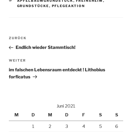
SCHLAGWÖRTER
APFELBAUMGRUNDSTÜCK
,
FREINSHEIM
,
GRUNDSTÜCKE
,
PFLEGEAKTION
Beitragsnavigation
Vorheriger
ZURÜCK
Beitrag
Endlich wieder Stammtisch!
Nächster
WEITER
Beitrag
im falschen Lebensraum entdeckt ! Lithobius
forficatus
Juni 2021
M
D
M
D
F
S
S
1
2
3
4
5
6