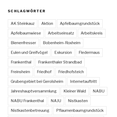
SCHLAGWÖRTER
AK Steinkauz
Aktion
Apfelbaumgrundstück
Apfelbaumwiese
Arbeitseinsatz
Arbeitskreis
Bienenfresser
Bobenheim-Roxheim
Eulen und Greifvögel
Exkursion
Fledermaus
Frankenthal
Frankenthaler Strandbad
Freinsheim
Friedhof
Friedhofsteich
Grubengebiet bei Gerolsheim
Internetauftritt
Jahreshauptversammlung
Kleiner Wald
NABU
NABU Frankenthal
NAJU
Nistkasten
Nistkastenbetreuung
Pflaumenbaumgrundstück