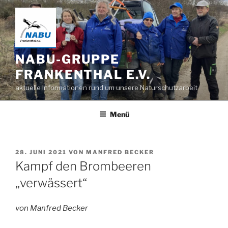
Zum
Inhalt
springen
NABU-GRUPPE
FRANKENTHAL E.V.
aktuelle Informationen rund um unsere Naturschutzarbeit
Menü
VERÖFFENTLICHT
28. JUNI 2021
VON
MANFRED BECKER
AM
Kampf den Brombeeren
„verwässert“
von Manfred Becker