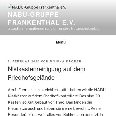
Zum
Inhalt
NABU-GRUPPE
springen
FRANKENTHAL E.V.
aktuelle Informationen rund um unsere Naturschutzarbeit
Menü
VERÖFFENTLICHT
2. FEBRUAR 2020
VON
MONIKA KRÖBER
AM
Nistkastenreinigung auf dem
Friedhofsgelände
Am 1. Februar – also reichlich spät – haben wir die NABU-
Nistkästen auf dem Friedhof kontrolliert. Das sind 20
Kästen, so gut gebaut von Theo. Das fanden die
Piepmätze auch und haben sie gerne bewohnt. Keine
Besonderheiten, wohl alles von Kohlmeisen benutzt, in