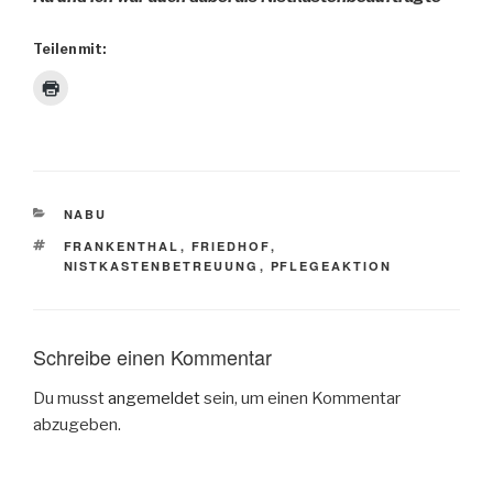
Teilen mit:
KATEGORIEN
NABU
SCHLAGWÖRTER
FRANKENTHAL
,
FRIEDHOF
,
NISTKASTENBETREUUNG
,
PFLEGEAKTION
Schreibe einen Kommentar
Du musst
angemeldet
sein, um einen Kommentar
abzugeben.