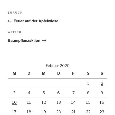
Beitragsnavigation
Vorheriger
ZURÜCK
Beitrag
Feuer auf der Apfelwiese
Nächster
WEITER
Beitrag
Baumpflanzaktion
Februar 2020
M
D
M
D
F
S
S
1
2
3
4
5
6
7
8
9
10
11
12
13
14
15
16
17
18
19
20
21
22
23