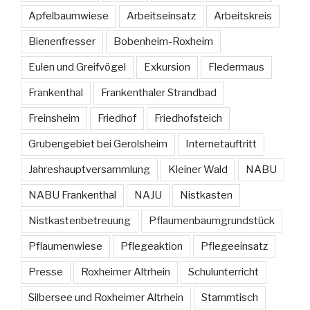
Apfelbaumwiese
Arbeitseinsatz
Arbeitskreis
Bienenfresser
Bobenheim-Roxheim
Eulen und Greifvögel
Exkursion
Fledermaus
Frankenthal
Frankenthaler Strandbad
Freinsheim
Friedhof
Friedhofsteich
Grubengebiet bei Gerolsheim
Internetauftritt
Jahreshauptversammlung
Kleiner Wald
NABU
NABU Frankenthal
NAJU
Nistkasten
Nistkastenbetreuung
Pflaumenbaumgrundstück
Pflaumenwiese
Pflegeaktion
Pflegeeinsatz
Presse
Roxheimer Altrhein
Schulunterricht
Silbersee und Roxheimer Altrhein
Stammtisch