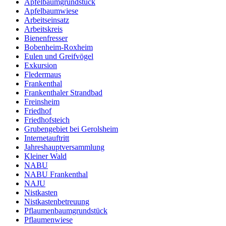
Apfelbaumgrundstück
Apfelbaumwiese
Arbeitseinsatz
Arbeitskreis
Bienenfresser
Bobenheim-Roxheim
Eulen und Greifvögel
Exkursion
Fledermaus
Frankenthal
Frankenthaler Strandbad
Freinsheim
Friedhof
Friedhofsteich
Grubengebiet bei Gerolsheim
Internetauftritt
Jahreshauptversammlung
Kleiner Wald
NABU
NABU Frankenthal
NAJU
Nistkasten
Nistkastenbetreuung
Pflaumenbaumgrundstück
Pflaumenwiese