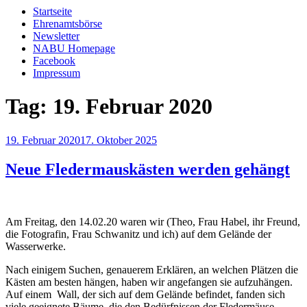
Startseite
Ehrenamtsbörse
Newsletter
NABU Homepage
Facebook
Impressum
Tag:
19. Februar 2020
Veröffentlicht
19. Februar 2020
17. Oktober 2025
am
Neue Fledermauskästen werden gehängt
Am Freitag, den 14.02.20 waren wir (Theo, Frau Habel, ihr Freund,
die Fotografin, Frau Schwanitz und ich) auf dem Gelände der
Wasserwerke.
Nach einigem Suchen, genauerem Erklären, an welchen Plätzen die
Kästen am besten hängen, haben wir angefangen sie aufzuhängen.
Auf einem Wall, der sich auf dem Gelände befindet, fanden sich
viele geeignete Bäume, die den Bedürfnissen der Fledermäuse