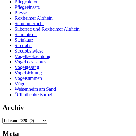
Pflegeaktion
Pflegeeinsatz
Presse
Roxheimer Altrhein
Schulunterricht
Silbersee und Roxheimer Altrhein
Stammtisch
Steinkauz
Streuobst
Streuobstwiese
Vogelbeobachtung
Vogel des Jahres
Vogelgesang
Vogelsichtung
Vogelstimmen
Vögel
Weisenheim am Sand
Öffentlichkeitsarbeit
Archiv
Archiv
Meta