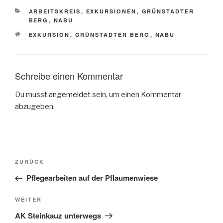
KATEGORIEN
ARBEITSKREIS
,
EXKURSIONEN
,
GRÜNSTADTER
BERG
,
NABU
SCHLAGWÖRTER
EXKURSION
,
GRÜNSTADTER BERG
,
NABU
Schreibe einen Kommentar
Du musst
angemeldet
sein, um einen Kommentar
abzugeben.
Beitragsnavigation
Vorheriger
ZURÜCK
Beitrag
Pflegearbeiten auf der Pflaumenwiese
Nächster
WEITER
Beitrag
AK Steinkauz unterwegs