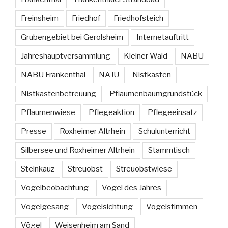
Freinsheim
Friedhof
Friedhofsteich
Grubengebiet bei Gerolsheim
Internetauftritt
Jahreshauptversammlung
Kleiner Wald
NABU
NABU Frankenthal
NAJU
Nistkasten
Nistkastenbetreuung
Pflaumenbaumgrundstück
Pflaumenwiese
Pflegeaktion
Pflegeeinsatz
Presse
Roxheimer Altrhein
Schulunterricht
Silbersee und Roxheimer Altrhein
Stammtisch
Steinkauz
Streuobst
Streuobstwiese
Vogelbeobachtung
Vogel des Jahres
Vogelgesang
Vogelsichtung
Vogelstimmen
Vögel
Weisenheim am Sand