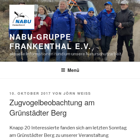
Zum
Inhalt
springen
NABU-GRUPPE
FRANKENTHAL E.V.
aktuelle Informationen rund um unsere Naturschutzarbeit
Menü
VERÖFFENTLICHT
10. OKTOBER 2017
VON
JÖRN WEISS
AM
Zugvogelbeobachtung am
Grünstädter Berg
Knapp 20 Interessierte fanden sich am letzten Sonntag
am Grünstädter Berg zu unserer Veranstaltung