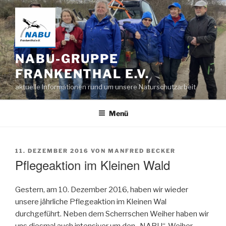
Zum
Inhalt
springen
NABU-GRUPPE
FRANKENTHAL E.V.
aktuelle Informationen rund um unsere Naturschutzarbeit
Menü
VERÖFFENTLICHT
11. DEZEMBER 2016
VON
MANFRED BECKER
AM
Pflegeaktion im Kleinen Wald
Gestern, am 10. Dezember 2016, haben wir wieder
unsere jährliche Pflegeaktion im Kleinen Wal
durchgeführt. Neben dem Scherrschen Weiher haben wir