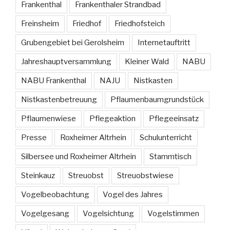
Frankenthal
Frankenthaler Strandbad
Freinsheim
Friedhof
Friedhofsteich
Grubengebiet bei Gerolsheim
Internetauftritt
Jahreshauptversammlung
Kleiner Wald
NABU
NABU Frankenthal
NAJU
Nistkasten
Nistkastenbetreuung
Pflaumenbaumgrundstück
Pflaumenwiese
Pflegeaktion
Pflegeeinsatz
Presse
Roxheimer Altrhein
Schulunterricht
Silbersee und Roxheimer Altrhein
Stammtisch
Steinkauz
Streuobst
Streuobstwiese
Vogelbeobachtung
Vogel des Jahres
Vogelgesang
Vogelsichtung
Vogelstimmen