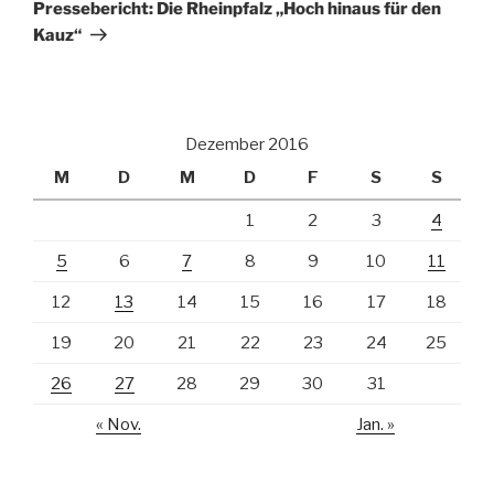
Beitrag
Pressebericht: Die Rheinpfalz „Hoch hinaus für den
Kauz“
Dezember 2016
M
D
M
D
F
S
S
1
2
3
4
5
6
7
8
9
10
11
12
13
14
15
16
17
18
19
20
21
22
23
24
25
26
27
28
29
30
31
« Nov.
Jan. »