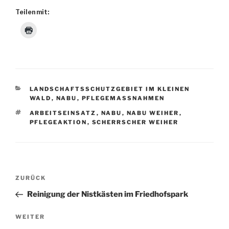
Teilen mit:
KATEGORIEN
LANDSCHAFTSSCHUTZGEBIET IM KLEINEN
WALD
,
NABU
,
PFLEGEMASSNAHMEN
SCHLAGWÖRTER
ARBEITSEINSATZ
,
NABU
,
NABU WEIHER
,
PFLEGEAKTION
,
SCHERRSCHER WEIHER
Beitragsnavigation
Vorheriger
ZURÜCK
Beitrag
Reinigung der Nistkästen im Friedhofspark
Nächster
WEITER