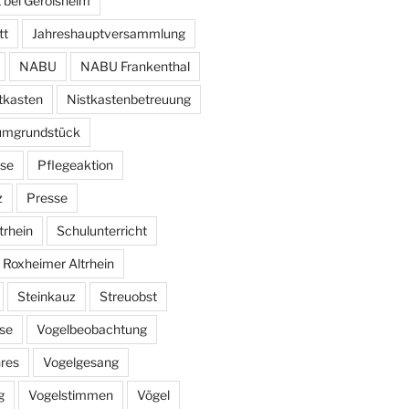
 bei Gerolsheim
tt
Jahreshauptversammlung
NABU
NABU Frankenthal
tkasten
Nistkastenbetreuung
umgrundstück
se
Pflegeaktion
z
Presse
trhein
Schulunterricht
 Roxheimer Altrhein
Steinkauz
Streuobst
se
Vogelbeobachtung
hres
Vogelgesang
g
Vogelstimmen
Vögel