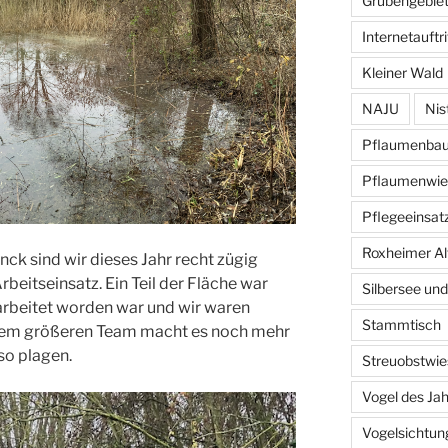
Grubengebiet
Internetauftri
Kleiner Wald
NAJU
Nis
Pflaumenba
Pflaumenwie
Pflegeeinsat
Roxheimer Al
k sind wir dieses Jahr recht zügig
beitseinsatz. Ein Teil der Fläche war
Silbersee und
arbeitet worden war und wir waren
Stammtisch
 einem größeren Team macht es noch mehr
so plagen.
Streuobstwie
Vogel des Ja
Vogelsichtun