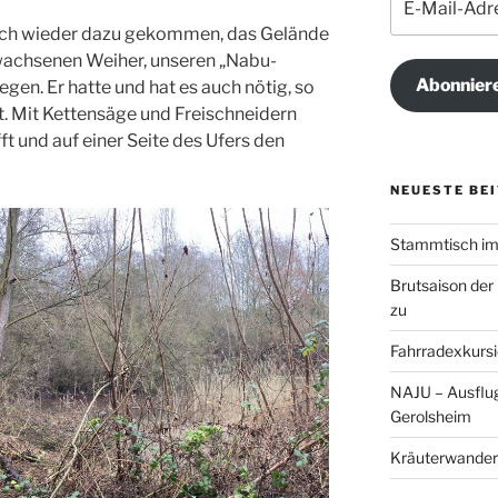
Mail-
lich wieder dazu gekommen, das Gelände
Adresse
wachsenen Weiher, unseren „Nabu-
Abonnier
egen. Er hatte und hat es auch nötig, so
t. Mit Kettensäge und Freischneidern
t und auf einer Seite des Ufers den
NEUESTE BE
Stammtisch im 
Brutsaison der
zu
Fahrradexkursi
NAJU – Ausflug
Gerolsheim
Kräuterwander