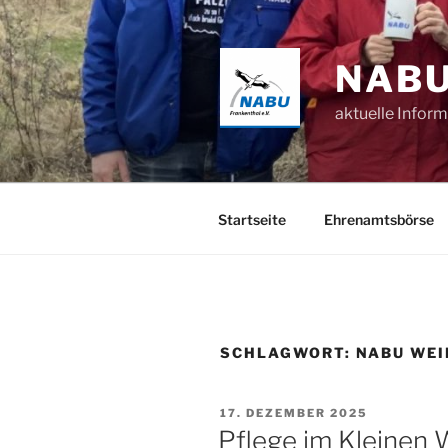
Zum
Inhalt
springen
NABU
aktuelle Infor
Startseite
Ehrenamtsbörse
SCHLAGWORT:
NABU WEI
VERÖFFENTLICHT
17. DEZEMBER 2025
AM
Pflege im Kleinen