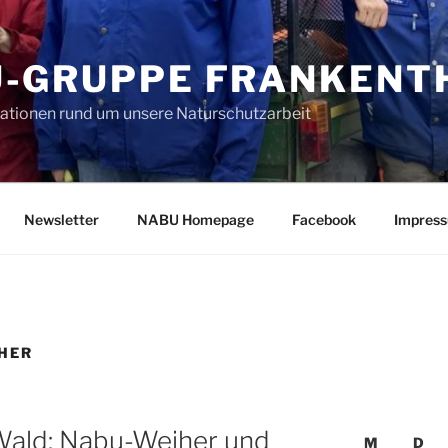
-GRUPPE FRANKENTH
mationen rund um unsere Naturschutzarbeit
Newsletter
NABU Homepage
Facebook
Impres
HER
 Wald: Nabu-Weiher und
M
D