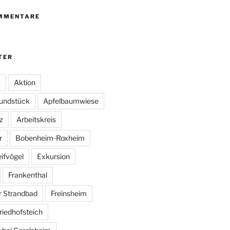
MMENTARE
TER
z
Aktion
undstück
Apfelbaumwiese
z
Arbeitskreis
r
Bobenheim-Roxheim
ifvögel
Exkursion
Frankenthal
r Strandbad
Freinsheim
riedhofsteich