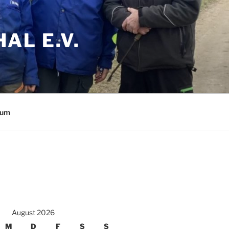
AL E.V.
sum
August 2026
M
D
F
S
S