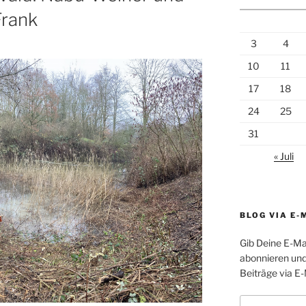
Frank
3
4
10
11
17
18
24
25
31
« Juli
BLOG VIA E-
Gib Deine E-Ma
abonnieren und
Beiträge via E-
E-