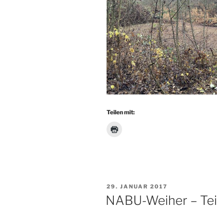
Teilen mit:
VERÖFFENTLICHT
29. JANUAR 2017
AM
NABU-Weiher – Tei