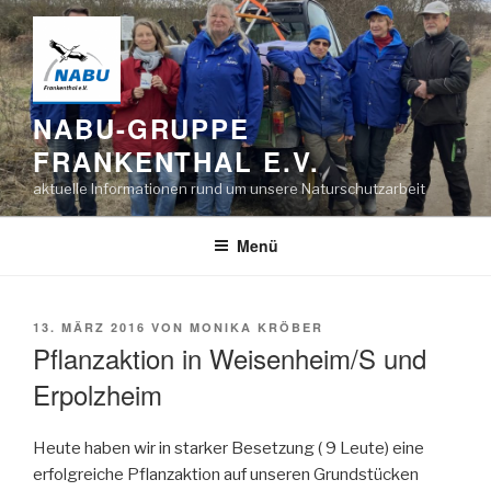
Zum
Inhalt
springen
NABU-GRUPPE
FRANKENTHAL E.V.
aktuelle Informationen rund um unsere Naturschutzarbeit
Menü
VERÖFFENTLICHT
13. MÄRZ 2016
VON
MONIKA KRÖBER
AM
Pflanzaktion in Weisenheim/S und
Erpolzheim
Heute haben wir in starker Besetzung ( 9 Leute) eine
erfolgreiche Pflanzaktion auf unseren Grundstücken