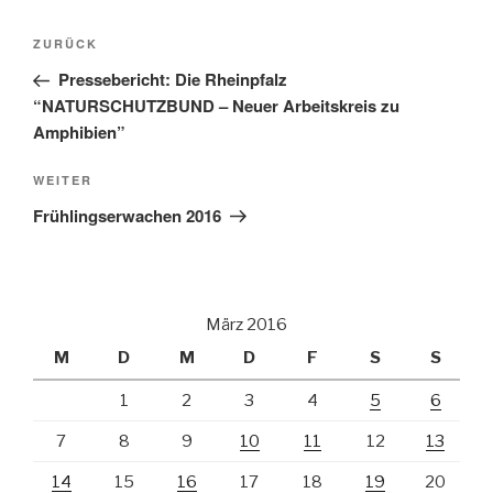
Beitragsnavigation
Vorheriger
ZURÜCK
Beitrag
Pressebericht: Die Rheinpfalz
“NATURSCHUTZBUND – Neuer Arbeitskreis zu
Amphibien”
Nächster
WEITER
Beitrag
Frühlingserwachen 2016
März 2016
M
D
M
D
F
S
S
1
2
3
4
5
6
7
8
9
10
11
12
13
14
15
16
17
18
19
20