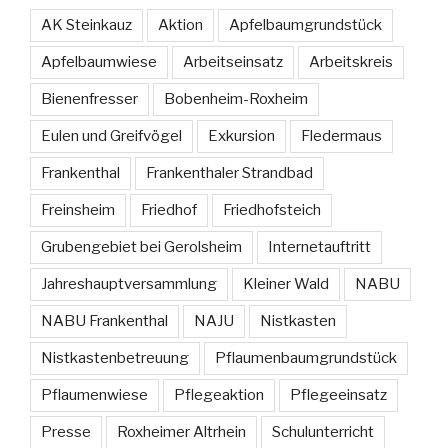
AK Steinkauz
Aktion
Apfelbaumgrundstück
Apfelbaumwiese
Arbeitseinsatz
Arbeitskreis
Bienenfresser
Bobenheim-Roxheim
Eulen und Greifvögel
Exkursion
Fledermaus
Frankenthal
Frankenthaler Strandbad
Freinsheim
Friedhof
Friedhofsteich
Grubengebiet bei Gerolsheim
Internetauftritt
Jahreshauptversammlung
Kleiner Wald
NABU
NABU Frankenthal
NAJU
Nistkasten
Nistkastenbetreuung
Pflaumenbaumgrundstück
Pflaumenwiese
Pflegeaktion
Pflegeeinsatz
Presse
Roxheimer Altrhein
Schulunterricht