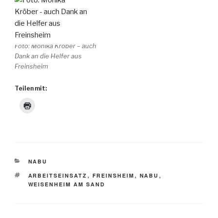
Foto: Monika Kröber – auch
Dank an die Helfer aus
Freinsheim
Teilen mit:
KATEGORIEN
NABU
SCHLAGWÖRTER
ARBEITSEINSATZ
,
FREINSHEIM
,
NABU
,
WEISENHEIM AM SAND