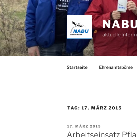
Zum
Inhalt
springen
NABU
aktuelle Infor
Startseite
Ehrenamtsbörse
TAG:
17. MÄRZ 2015
VERÖFFENTLICHT
17. MÄRZ 2015
AM
Arbeitseinsatz Pf