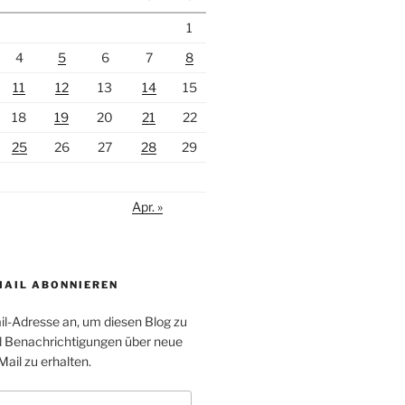
1
4
5
6
7
8
11
12
13
14
15
18
19
20
21
22
25
26
27
28
29
Apr. »
MAIL ABONNIEREN
il-Adresse an, um diesen Blog zu
 Benachrichtigungen über neue
Mail zu erhalten.