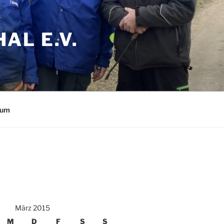
AL E.V.
sum
März 2015
M
D
F
S
S