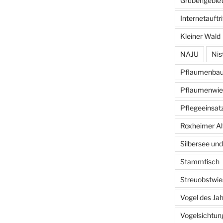
Grubengebiet
Internetauftri
Kleiner Wald
NAJU
Nis
Pflaumenba
Pflaumenwie
Pflegeeinsat
Roxheimer Al
Silbersee und
Stammtisch
Streuobstwie
Vogel des Ja
Vogelsichtun