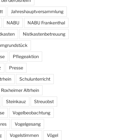
 bei Gerolsheim
tt
Jahreshauptversammlung
NABU
NABU Frankenthal
tkasten
Nistkastenbetreuung
umgrundstück
se
Pflegeaktion
z
Presse
trhein
Schulunterricht
 Roxheimer Altrhein
Steinkauz
Streuobst
se
Vogelbeobachtung
hres
Vogelgesang
g
Vogelstimmen
Vögel