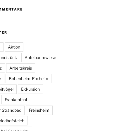
MMENTARE
TER
z
Aktion
undstück
Apfelbaumwiese
z
Arbeitskreis
r
Bobenheim-Roxheim
ifvögel
Exkursion
Frankenthal
r Strandbad
Freinsheim
riedhofsteich