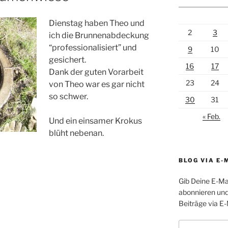
Dienstag haben Theo und
2
3
ich die Brunnenabdeckung
“professionalisiert” und
9
10
gesichert.
16
17
Dank der guten Vorarbeit
23
24
von Theo war es gar nicht
so schwer.
30
31
« Feb.
Und ein einsamer Krokus
blüht nebenan.
BLOG VIA E-
Gib Deine E-Ma
abonnieren und
Beiträge via E-
E-