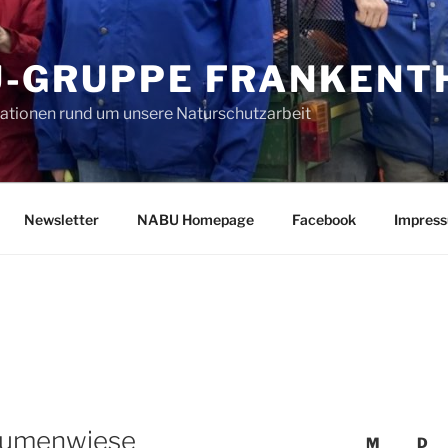
-GRUPPE FRANKENTH
mationen rund um unsere Naturschutzarbeit
Newsletter
NABU Homepage
Facebook
Impres
laumenwiese
M
D