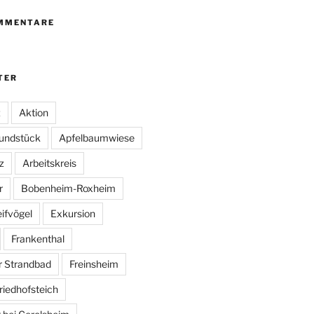
MMENTARE
TER
z
Aktion
undstück
Apfelbaumwiese
z
Arbeitskreis
r
Bobenheim-Roxheim
ifvögel
Exkursion
Frankenthal
r Strandbad
Freinsheim
riedhofsteich