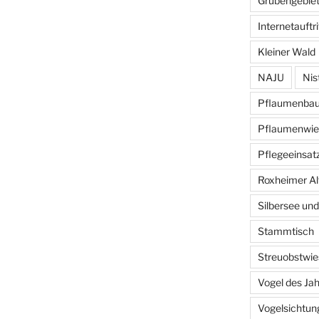
Grubengebiet
Internetauftri
Kleiner Wald
NAJU
Nis
Pflaumenba
Pflaumenwie
Pflegeeinsat
Roxheimer Al
Silbersee und
Stammtisch
Streuobstwie
Vogel des Ja
Vogelsichtun