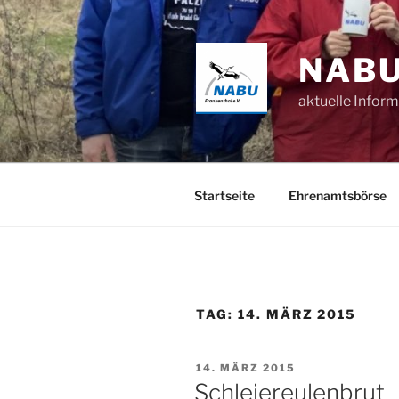
Zum
Inhalt
springen
NABU
aktuelle Infor
Startseite
Ehrenamtsbörse
TAG:
14. MÄRZ 2015
VERÖFFENTLICHT
14. MÄRZ 2015
AM
Schleiereulenbrut