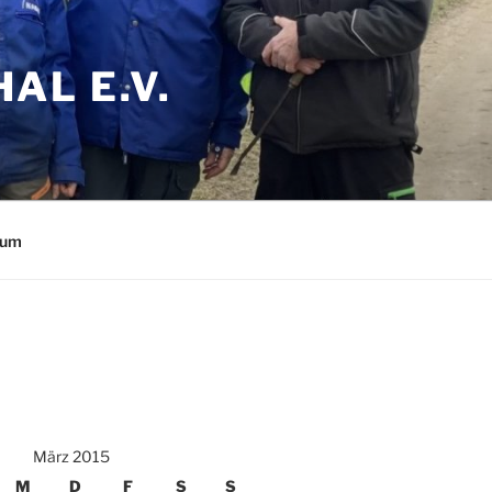
AL E.V.
sum
März 2015
M
D
F
S
S