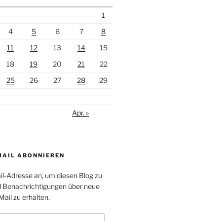
1
4
5
6
7
8
11
12
13
14
15
18
19
20
21
22
25
26
27
28
29
Apr. »
MAIL ABONNIEREN
il-Adresse an, um diesen Blog zu
 Benachrichtigungen über neue
Mail zu erhalten.