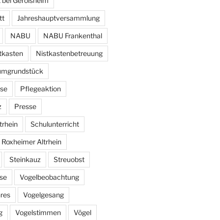
 bei Gerolsheim
tt
Jahreshauptversammlung
NABU
NABU Frankenthal
tkasten
Nistkastenbetreuung
umgrundstück
se
Pflegeaktion
z
Presse
trhein
Schulunterricht
 Roxheimer Altrhein
Steinkauz
Streuobst
se
Vogelbeobachtung
hres
Vogelgesang
g
Vogelstimmen
Vögel