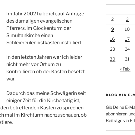
Im Jahr 2002 habe ich, auf Anfrage
2
3
des damaligen evangelischen
Pfarrers, im Glockenturm der
9
10
Simultankirche einen
16
17
Schleiereulennistkasten installiert.
23
24
In den letzten Jahren war ich leider
30
31
nicht mehr vor Ort um zu
« Feb.
kontrollieren ob der Kasten besetzt
war.
Dadurch das meine Schwägerin seit
BLOG VIA E-
einiger Zeit für die Kirche tätig ist,
Gib Deine E-Ma
 den betreffenden Kasten zu sprechen
abonnieren und
ch mal im Kirchturm nachzuschauen, ob
Beiträge via E-
tiere.
E-