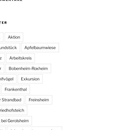
TER
z
Aktion
undstück
Apfelbaumwiese
z
Arbeitskreis
r
Bobenheim-Roxheim
ifvögel
Exkursion
Frankenthal
r Strandbad
Freinsheim
riedhofsteich
 bei Gerolsheim