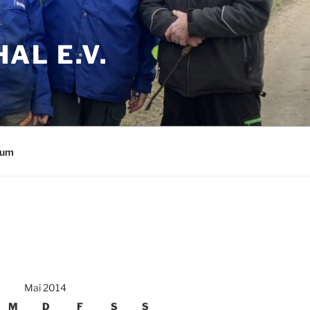
AL E.V.
sum
Mai 2014
M
D
F
S
S