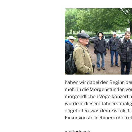
haben wir dabei den Beginn de
mehr in die Morgenstunden ve
morgendlichen Vogelkonzert n
wurde in diesem Jahr erstmali
angeboten, was dem Zweck dien
Exkursionsteilnehmern noch 
„Birds
weiterlesen