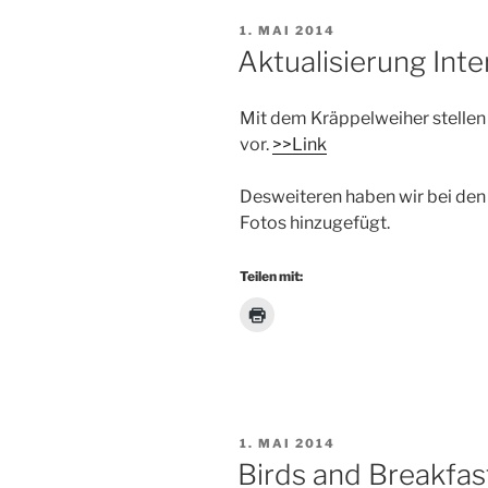
VERÖFFENTLICHT
1. MAI 2014
AM
Aktualisierung Inte
Mit dem Kräppelweiher stellen 
vor.
>>Link
Desweiteren haben wir bei den
Fotos hinzugefügt.
Teilen mit:
VERÖFFENTLICHT
1. MAI 2014
AM
Birds and Breakfas