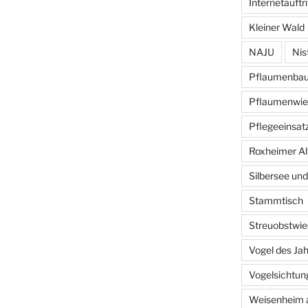
Internetauftri
Kleiner Wald
NAJU
Nis
Pflaumenba
Pflaumenwie
Pflegeeinsat
Roxheimer Al
Silbersee und
Stammtisch
Streuobstwie
Vogel des Ja
Vogelsichtun
Weisenheim 