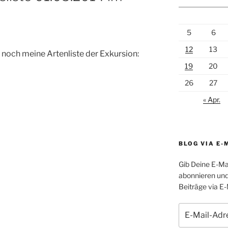
5
6
12
13
noch meine Artenliste der Exkursion:
19
20
26
27
« Apr.
BLOG VIA E-
Gib Deine E-Ma
abonnieren und
Beiträge via E-
E-
Mail-