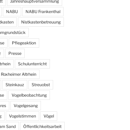
tt
Jahreshauptversammlung
NABU
NABU Frankenthal
tkasten
Nistkastenbetreuung
umgrundstück
se
Pflegeaktion
z
Presse
trhein
Schulunterricht
 Roxheimer Altrhein
Steinkauz
Streuobst
se
Vogelbeobachtung
hres
Vogelgesang
g
Vogelstimmen
Vögel
am Sand
Öffentlichkeitsarbeit