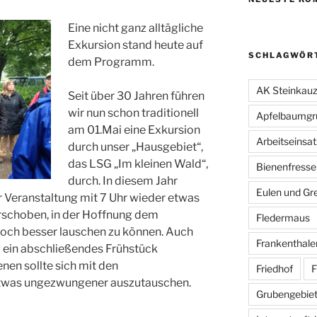
Eine nicht ganz alltägliche
Exkursion stand heute auf
SCHLAGWÖR
dem Programm.
AK Steinkau
Seit über 30 Jahren führen
wir nun schon traditionell
Apfelbaumgr
am 01.Mai eine Exkursion
Arbeitseinsat
durch unser „Hausgebiet“,
das LSG „Im kleinen Wald“,
Bienenfresse
durch. In diesem Jahr
Eulen und Gre
r Veranstaltung mit 7 Uhr wieder etwas
rschoben, in der Hoffnung dem
Fledermaus
och besser lauschen zu können. Auch
Frankenthale
g ein abschließendes Frühstück
en sollte sich mit den
Friedhof
F
etwas ungezwungener auszutauschen.
Grubengebiet