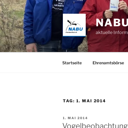
Zum
Inhalt
springen
NABU
aktuelle Infor
Startseite
Ehrenamtsbörse
TAG:
1. MAI 2014
VERÖFFENTLICHT
1. MAI 2014
AM
Vogelbeobachtungs