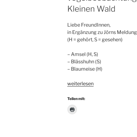
Kleinen Wald
Liebe FreundInnen,
in Ergänzung zu Jörns Meldung 
(H = gehört, S = gesehen)
– Amsel (H, S)
– Blässhuhn (S)
– Blaumeise (H)
„Vogelbeobachtungsliste
weiterlesen
01.05.2014
im
Teilen mit:
Kleinen
Wald“