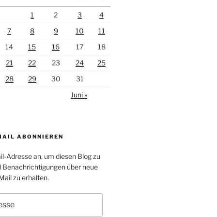
1
2
3
4
7
8
9
10
11
14
15
16
17
18
21
22
23
24
25
28
29
30
31
Juni »
MAIL ABONNIEREN
il-Adresse an, um diesen Blog zu
 Benachrichtigungen über neue
Mail zu erhalten.