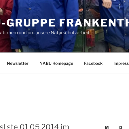
-GRUPPE FRANKENTH
mationen rund um unsere Naturschutzarbeit
Newsletter
NABU Homepage
Facebook
Impres
liste 01.05.2014 im
M
D