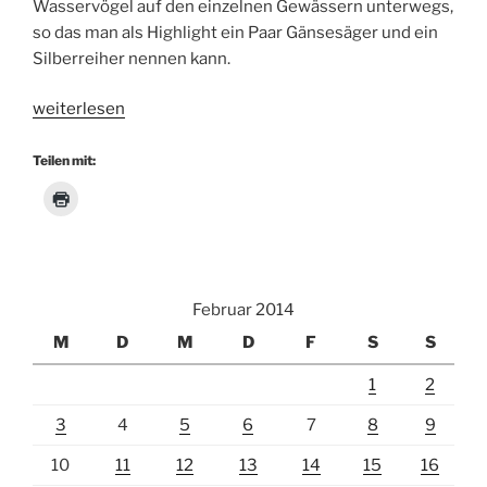
Wasservögel auf den einzelnen Gewässern unterwegs,
so das man als Highlight ein Paar Gänsesäger und ein
Silberreiher nennen kann.
„Exkursion
weiterlesen
NSG
Biedensand
Teilen mit:
23.02.2014“
Februar 2014
M
D
M
D
F
S
S
1
2
3
4
5
6
7
8
9
10
11
12
13
14
15
16