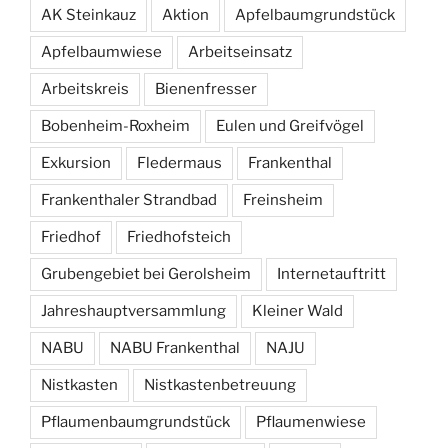
AK Steinkauz
Aktion
Apfelbaumgrundstück
Apfelbaumwiese
Arbeitseinsatz
Arbeitskreis
Bienenfresser
Bobenheim-Roxheim
Eulen und Greifvögel
Exkursion
Fledermaus
Frankenthal
Frankenthaler Strandbad
Freinsheim
Friedhof
Friedhofsteich
Grubengebiet bei Gerolsheim
Internetauftritt
Jahreshauptversammlung
Kleiner Wald
NABU
NABU Frankenthal
NAJU
Nistkasten
Nistkastenbetreuung
Pflaumenbaumgrundstück
Pflaumenwiese