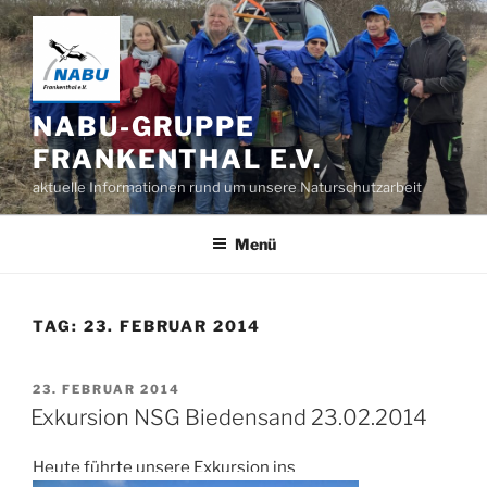
Zum
Inhalt
springen
NABU-GRUPPE
FRANKENTHAL E.V.
aktuelle Informationen rund um unsere Naturschutzarbeit
Menü
TAG:
23. FEBRUAR 2014
VERÖFFENTLICHT
23. FEBRUAR 2014
AM
Exkursion NSG Biedensand 23.02.2014
Heute führte unsere Exkursion ins