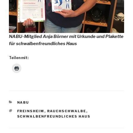
NABU-Mitglied Anja Börner mit Urkunde und Plakette
für schwalbenfreundliches Haus
Teilen mit:
KATEGORIEN
NABU
SCHLAGWÖRTER
FREINSHEIM
,
RAUCHSCHWALBE
,
SCHWALBENFREUNDLICHES HAUS