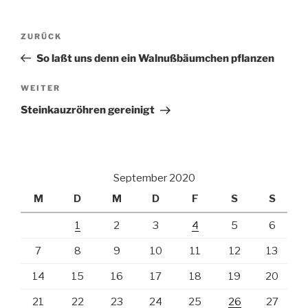
Beitragsnavigation
Vorheriger
ZURÜCK
Beitrag
So laßt uns denn ein Walnußbäumchen pflanzen
Nächster
WEITER
Beitrag
Steinkauzröhren gereinigt
September 2020
M
D
M
D
F
S
S
1
2
3
4
5
6
7
8
9
10
11
12
13
14
15
16
17
18
19
20
21
22
23
24
25
26
27