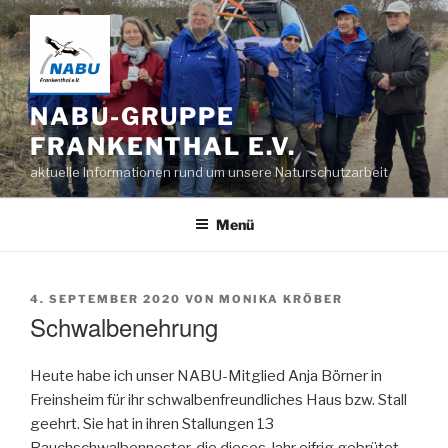
Zum
Inhalt
springen
NABU-GRUPPE
FRANKENTHAL E.V.
aktuelle Informationen rund um unsere Naturschutzarbeit
Menü
VERÖFFENTLICHT
4. SEPTEMBER 2020
VON
MONIKA KRÖBER
AM
Schwalbenehrung
Heute habe ich unser NABU-Mitglied Anja Börner in
Freinsheim für ihr schwalbenfreundliches Haus bzw. Stall
geehrt. Sie hat in ihren Stallungen 13