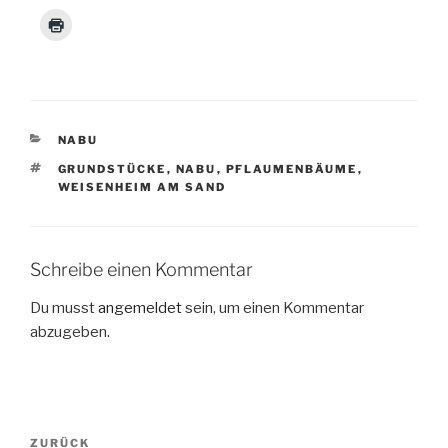
KATEGORIEN
NABU
SCHLAGWÖRTER
GRUNDSTÜCKE
,
NABU
,
PFLAUMENBÄUME
,
WEISENHEIM AM SAND
Schreibe einen Kommentar
Du musst
angemeldet
sein, um einen Kommentar
abzugeben.
Beitragsnavigation
Vorheriger
ZURÜCK