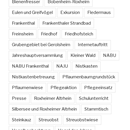
Bienenfresser
Bobenheim-Roxheim
Eulen und Greifvögel
Exkursion
Fledermaus
Frankenthal
Frankenthaler Strandbad
Freinsheim
Friedhof
Friedhofsteich
Grubengebiet bei Gerolsheim
Internetauftritt
Jahreshauptversammlung
Kleiner Wald
NABU
NABU Frankenthal
NAJU
Nistkasten
Nistkastenbetreuung
Pflaumenbaumgrundstück
Pflaumenwiese
Pflegeaktion
Pflegeeinsatz
Presse
Roxheimer Altrhein
Schulunterricht
Silbersee und Roxheimer Altrhein
Stammtisch
Steinkauz
Streuobst
Streuobstwiese