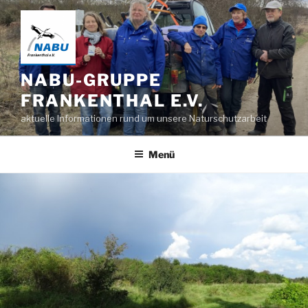
Zum
Inhalt
springen
NABU-GRUPPE
FRANKENTHAL E.V.
aktuelle Informationen rund um unsere Naturschutzarbeit
Menü