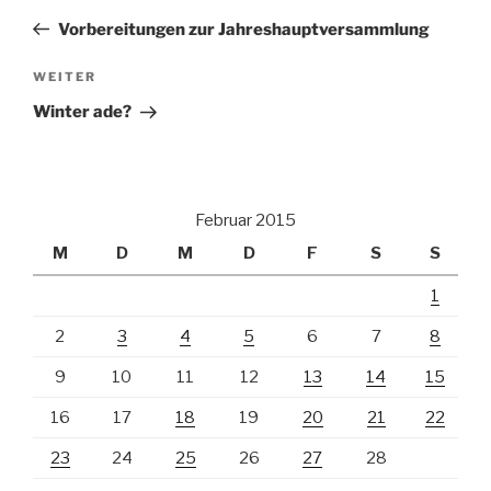
Beitrag
Vorbereitungen zur Jahreshauptversammlung
Nächster
WEITER
Beitrag
Winter ade?
Februar 2015
M
D
M
D
F
S
S
1
2
3
4
5
6
7
8
9
10
11
12
13
14
15
16
17
18
19
20
21
22
23
24
25
26
27
28