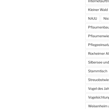
Internetauftri
Kleiner Wald
NAJU
Nis
Pflaumenba
Pflaumenwie
Pflegeeinsat
Roxheimer Al
Silbersee und
Stammtisch
Streuobstwie
Vogel des Ja
Vogelsichtun
Weisenheim 