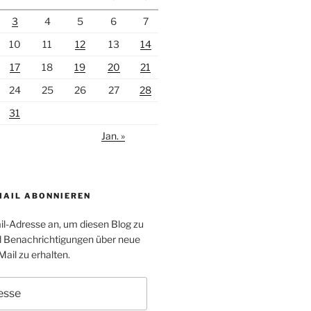
3
4
5
6
7
10
11
12
13
14
17
18
19
20
21
24
25
26
27
28
31
Jan. »
MAIL ABONNIEREN
il-Adresse an, um diesen Blog zu
 Benachrichtigungen über neue
Mail zu erhalten.