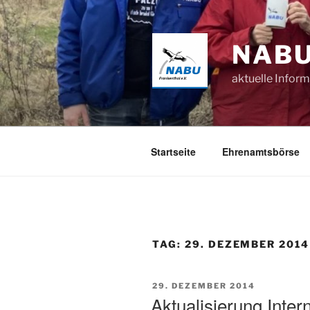
Zum
Inhalt
springen
NABU
aktuelle Infor
Startseite
Ehrenamtsbörse
TAG:
29. DEZEMBER 2014
VERÖFFENTLICHT
29. DEZEMBER 2014
AM
Aktualisierung Intern