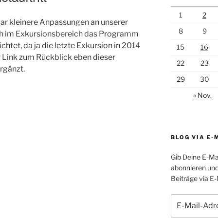
1
2
aar kleinere Anpassungen an unserer
8
9
h im Exkursionsbereich das Programm
htet, da ja die letzte Exkursion in 2014
15
16
er Link zum Rückblick eben dieser
22
23
rgänzt.
29
30
« Nov.
BLOG VIA E-
Gib Deine E-Ma
abonnieren und
Beiträge via E-
E-
Mail-