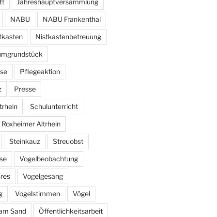
tt
Jahreshauptversammlung
NABU
NABU Frankenthal
tkasten
Nistkastenbetreuung
umgrundstück
se
Pflegeaktion
z
Presse
trhein
Schulunterricht
 Roxheimer Altrhein
Steinkauz
Streuobst
se
Vogelbeobachtung
hres
Vogelgesang
g
Vogelstimmen
Vögel
am Sand
Öffentlichkeitsarbeit