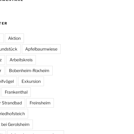
TER
z
Aktion
undstück
Apfelbaumwiese
z
Arbeitskreis
r
Bobenheim-Roxheim
ifvögel
Exkursion
Frankenthal
r Strandbad
Freinsheim
riedhofsteich
 bei Gerolsheim