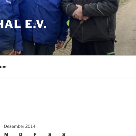
AL E.V.
sum
Dezember 2014
M
D
F
S
S