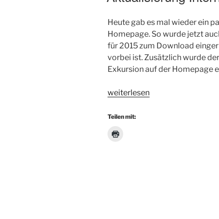
Heute gab es mal wieder ein p
Homepage. So wurde jetzt auc
für 2015 zum Download eingeric
vorbei ist. Zusätzlich wurde d
Exkursion auf der Homepage e
„Aktualisierung
weiterlesen
Internetauftritt“
Teilen mit: