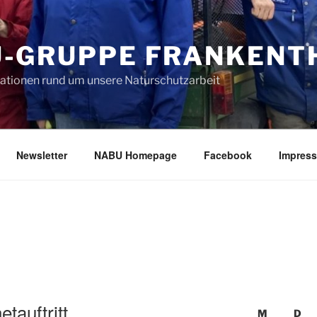
-GRUPPE FRANKENTH
mationen rund um unsere Naturschutzarbeit
Newsletter
NABU Homepage
Facebook
Impres
etauftritt
M
D