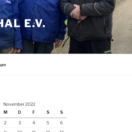
AL E.V.
sum
November 2022
M
D
F
S
S
2
3
4
5
6