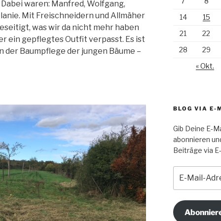
7
8
 Dabei waren: Manfred, Wolfgang,
lanie. Mit Freischneidern und Allmäher
14
15
eseitigt, was wir da nicht mehr haben
21
22
 ein gepflegtes Outfit verpasst. Es ist
28
29
n der Baumpflege der jungen Bäume –
« Okt.
BLOG VIA E-
Gib Deine E-Ma
abonnieren un
Beiträge via E-
E-
Mail-
Adresse
Abonnier