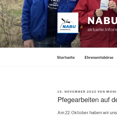
Zum
Inhalt
springen
NABU
aktuelle Info
Startseite
Ehrenamtsbörse
VERÖFFENTLICHT
15. NOVEMBER 2022
VON
MONI
AM
Pfegearbeiten auf 
Am 22. Oktober haben wir uns