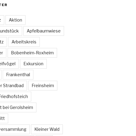
TER
z
Aktion
undstück
Apfelbaumwiese
tz
Arbeitskreis
er
Bobenheim-Roxheim
eifvögel
Exkursion
Frankenthal
r Strandbad
Freinsheim
Friedhofsteich
t bei Gerolsheim
itt
tversammlung
Kleiner Wald