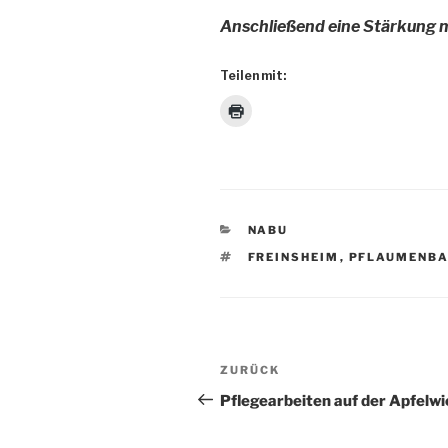
Anschließend eine Stärkung m
Teilen mit:
KATEGORIEN
NABU
SCHLAGWÖRTER
FREINSHEIM
,
PFLAUMENB
Beitragsnavigation
Vorheriger
ZURÜCK
Beitrag
Pflegearbeiten auf der Apfelw