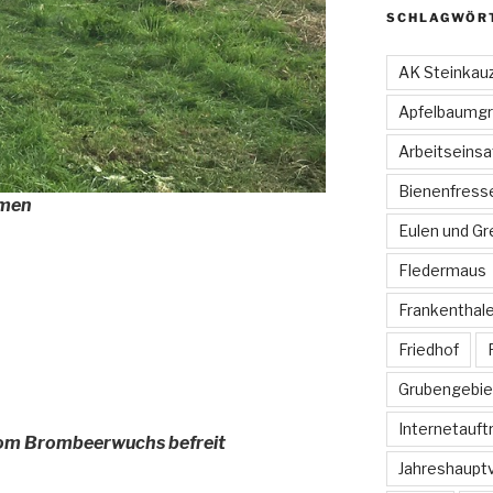
SCHLAGWÖR
AK Steinkau
Apfelbaumgr
Arbeitseinsa
Bienenfress
umen
Eulen und Gr
Fledermaus
Frankenthale
Friedhof
Grubengebie
Internetauftr
vom Brombeerwuchs befreit
Jahreshaup