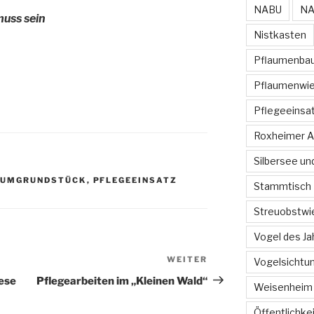
NABU
NA
uss sein
Nistkasten
Pflaumenba
Pflaumenwi
Pflegeeinsa
Roxheimer Al
Silbersee un
AUMGRUNDSTÜCK
,
PFLEGEEINSATZ
Stammtisch
Streuobstwi
Vogel des Ja
WEITER
Nächster
Vogelsichtu
Beitrag
iese
Pflegearbeiten im „Kleinen Wald“
Weisenheim
Öffentlichke