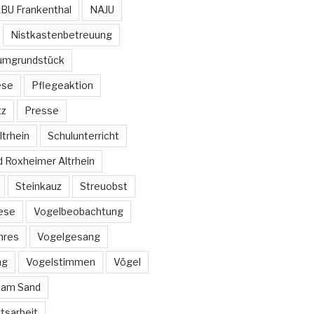
BU Frankenthal
NAJU
Nistkastenbetreuung
umgrundstück
ese
Pflegeaktion
tz
Presse
trhein
Schulunterricht
d Roxheimer Altrhein
Steinkauz
Streuobst
ese
Vogelbeobachtung
hres
Vogelgesang
ng
Vogelstimmen
Vögel
 am Sand
itsarbeit