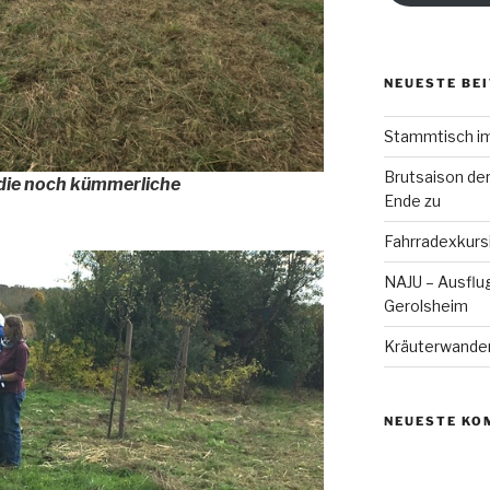
NEUESTE BE
Stammtisch im
Brutsaison der
 die noch kümmerliche
Ende zu
Fahrradexkurs
NAJU – Ausflug
Gerolsheim
Kräuterwande
NEUESTE KO