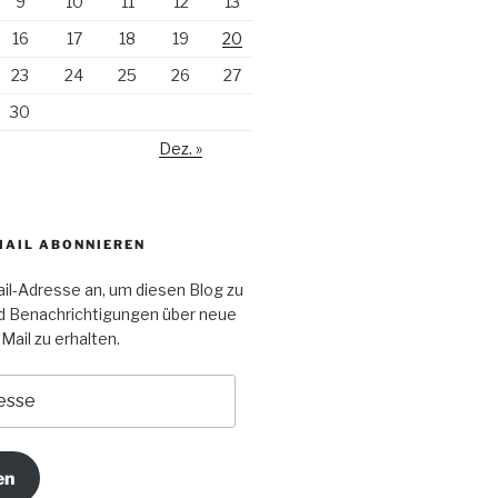
9
10
11
12
13
16
17
18
19
20
23
24
25
26
27
30
Dez. »
MAIL ABONNIEREN
il-Adresse an, um diesen Blog zu
d Benachrichtigungen über neue
Mail zu erhalten.
en