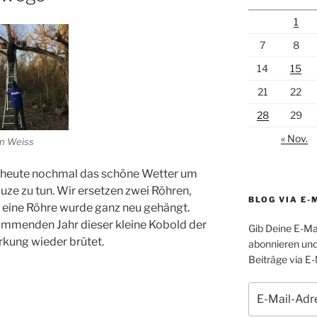
1
7
8
14
15
21
22
28
29
« Nov.
rn Weiss
n heute nochmal das schöne Wetter um
uze zu tun. Wir ersetzen zwei Röhren,
BLOG VIA E-
 eine Röhre wurde ganz neu gehängt.
kommenden Jahr dieser kleine Kobold der
Gib Deine E-Ma
kung wieder brütet.
abonnieren und
Beiträge via E-
E-
Mail-