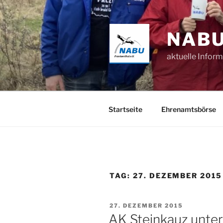
Zum
Inhalt
springen
NABU
aktuelle Infor
Startseite
Ehrenamtsbörse
TAG:
27. DEZEMBER 2015
VERÖFFENTLICHT
27. DEZEMBER 2015
AM
AK Steinkauz unte