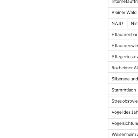
Internetauftri
Kleiner Wald
NAJU
Nis
Pflaumenba
Pflaumenwie
Pflegeeinsat
Roxheimer Al
Silbersee und
Stammtisch
Streuobstwie
Vogel des Ja
Vogelsichtun
Weisenheim 