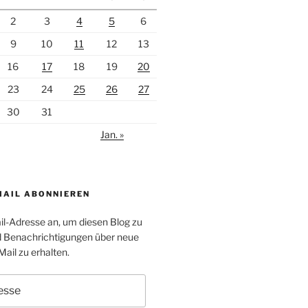
2
3
4
5
6
9
10
11
12
13
16
17
18
19
20
23
24
25
26
27
30
31
Jan. »
MAIL ABONNIEREN
il-Adresse an, um diesen Blog zu
 Benachrichtigungen über neue
Mail zu erhalten.