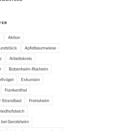
TER
z
Aktion
undstück
Apfelbaumwiese
z
Arbeitskreis
r
Bobenheim-Roxheim
ifvögel
Exkursion
Frankenthal
r Strandbad
Freinsheim
riedhofsteich
 bei Gerolsheim