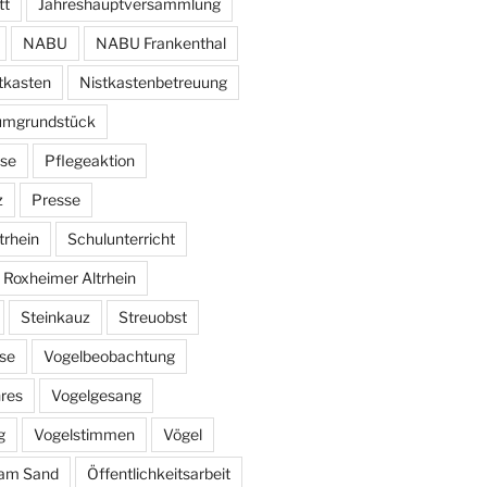
tt
Jahreshauptversammlung
NABU
NABU Frankenthal
tkasten
Nistkastenbetreuung
umgrundstück
se
Pflegeaktion
z
Presse
trhein
Schulunterricht
 Roxheimer Altrhein
Steinkauz
Streuobst
se
Vogelbeobachtung
hres
Vogelgesang
g
Vogelstimmen
Vögel
am Sand
Öffentlichkeitsarbeit