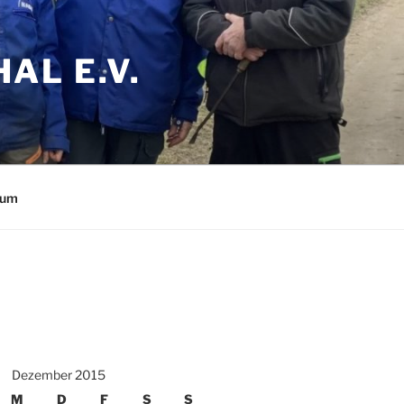
AL E.V.
sum
Dezember 2015
M
D
F
S
S