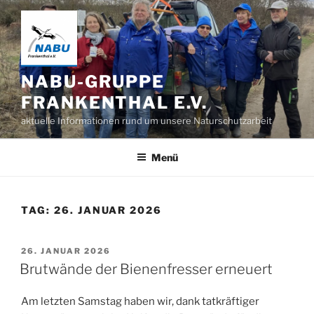
Zum
Inhalt
springen
NABU-GRUPPE
FRANKENTHAL E.V.
aktuelle Informationen rund um unsere Naturschutzarbeit
Menü
TAG:
26. JANUAR 2026
VERÖFFENTLICHT
26. JANUAR 2026
AM
Brutwände der Bienenfresser erneuert
Am letzten Samstag haben wir, dank tatkräftiger