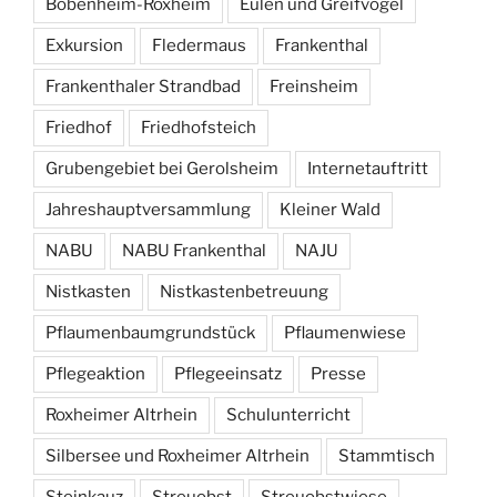
Bobenheim-Roxheim
Eulen und Greifvögel
Exkursion
Fledermaus
Frankenthal
Frankenthaler Strandbad
Freinsheim
Friedhof
Friedhofsteich
Grubengebiet bei Gerolsheim
Internetauftritt
Jahreshauptversammlung
Kleiner Wald
NABU
NABU Frankenthal
NAJU
Nistkasten
Nistkastenbetreuung
Pflaumenbaumgrundstück
Pflaumenwiese
Pflegeaktion
Pflegeeinsatz
Presse
Roxheimer Altrhein
Schulunterricht
Silbersee und Roxheimer Altrhein
Stammtisch
Steinkauz
Streuobst
Streuobstwiese