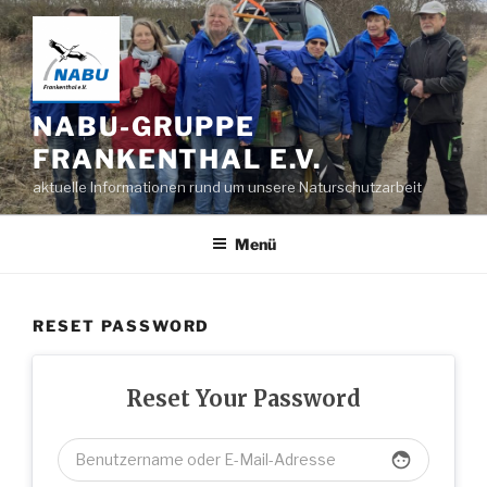
Zum
Inhalt
springen
NABU-GRUPPE
FRANKENTHAL E.V.
aktuelle Informationen rund um unsere Naturschutzarbeit
Menü
RESET PASSWORD
Reset Your Password
face